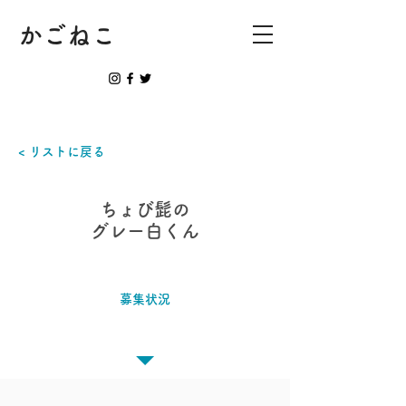
かごねこ
< リストに戻る
ちょび髭の
グレー白くん
募集状況
譲渡決定