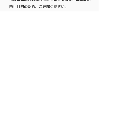
防止目的のため、ご理解ください。
譲渡までの流れ
譲渡の前にトライアルをお願いします
正式な譲渡の前に猫との相性を確かめるためのトラ
イアルを必ずお願いしています。トライアル期間と
は、猫が新しいお家に慣れてくれるかどうか、実際
に一緒に生活をしていただく期間のことです。トラ
イアルで、猫が新しいお家で過ごせそうなら正式譲
渡の手続きにはいります。
※トライアル期間とは、猫が新しいお家に慣れてく
れるかどうか、実際に一緒に生活をしていただく期
間のことです
譲渡の手続き
トライアル後、譲渡手続きをします。引き渡しの際
に身分証明を提示し、誓約書への署名をお願いしま
す。
※身分証明書は（免許証、保険証、マイナンバーカ