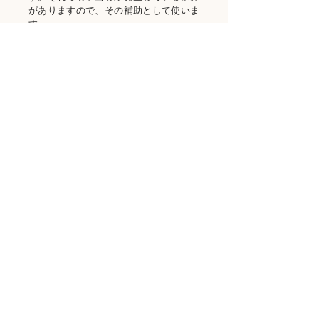
がありますので、その補助として使いま
す。
消耗品購入
TNRの避妊去勢手術の備品（ペットシ
ーツ、ティッシュ、ゴミ袋など）
多頭飼育をしているおうちでまかない
きれなくなっている備品の提供（フー
ドやトイレの砂など）
​寄付や支援物資をどのように使ったかはこのサイトに
て定期的にご報告いたします。ブログやSNSで支援
活動の様子も発信しています。